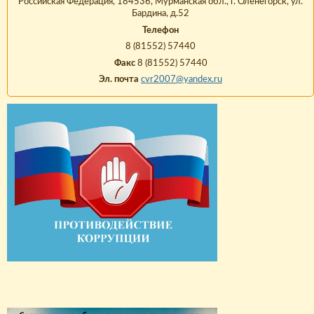
Российская Федерация, 184536, Мурманская обл., г. Оленегорск, ул.
Бардина, д.52
Телефон
8 (81552) 57440
Факс
8 (81552) 57440
Эл. почта
cvr2007@yandex.ru